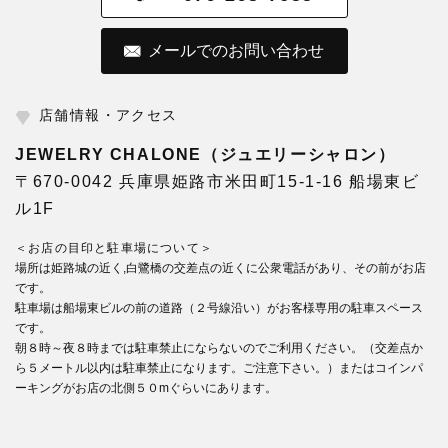
メールでのお問い合わせ
店舗情報・アクセス
JEWELRY CHALONE（ジュエリーシャロン）
〒670-0042 兵庫県姫路市米田町15-1-16 船場東ビ
ル1F
＜お店の目印と駐車場について＞
場所は姫路城の近く,白鷺橋の交差点の近くに公衆電話があり、その前がお店
です。
駐車場は船場東ビルの前の道路（２号線沿い）がお客様専用の駐車スペース
です。
朝８時～夜８時までは駐車禁止にならないのでご利用ください。（交差点か
ら５メートル以内は駐車禁止になります。ご注意下さい。）またはコインパ
ーキングがお店の北側５０mぐらいにあります。