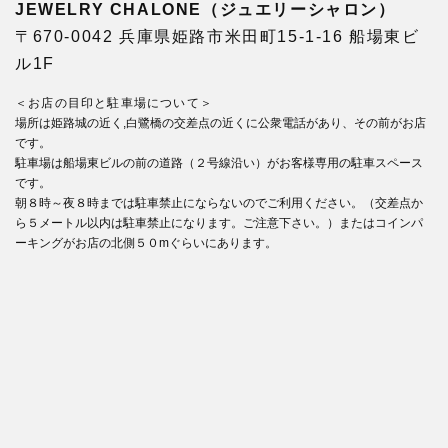
JEWELRY CHALONE（ジュエリーシャロン）
〒670-0042 兵庫県姫路市米田町15-1-16 船場東ビ
ル1F
＜お店の目印と駐車場について＞
場所は姫路城の近く,白鷺橋の交差点の近くに公衆電話があり、その前がお店
です。
駐車場は船場東ビルの前の道路（２号線沿い）がお客様専用の駐車スペース
です。
朝８時～夜８時までは駐車禁止にならないのでご利用ください。（交差点か
ら５メートル以内は駐車禁止になります。ご注意下さい。）またはコインパ
ーキングがお店の北側５０mぐらいにあります。