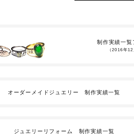
制作実績一覧
（2016年1
オーダーメイドジュエリー
制作実績一覧
ジュエリーリフォーム
制作実績一覧