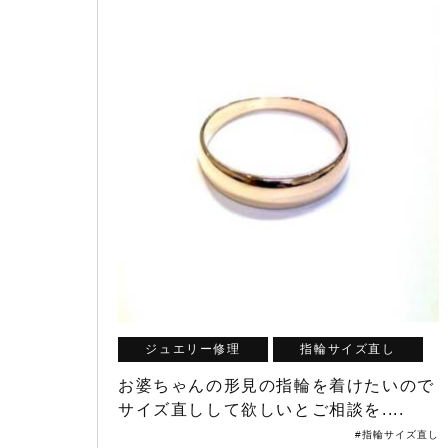
ジュエリー修理
指輪サイズ直し
お婆ちゃんの形見の指輪を着けたいので
サイズ直しして欲しいとご相談を....
#指輪サイズ直し