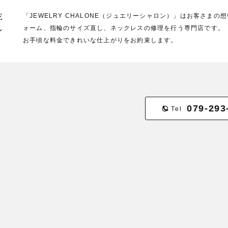
E
「JEWELRY CHALONE（ジュエリーシャロン）」はお客さま
ォーム、指輪のサイズ直し、ネックレスの修理を行う専門店です。
ン
お手頃な料金できれいな仕上がりをお約束します。
079-293
Tel