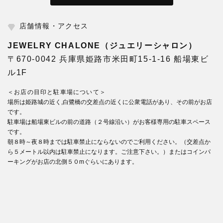
店舗情報・アクセス
JEWELRY CHALONE（ジュエリーシャロン）
〒670-0042 兵庫県姫路市米田町15-1-16 船場東ビ
ル1F
＜お店の目印と駐車場について＞
場所は姫路城の近く,白鷺橋の交差点の近くに公衆電話があり、その前がお店
です。
駐車場は船場東ビルの前の道路（２号線沿い）がお客様専用の駐車スペース
です。
朝８時～夜８時までは駐車禁止にならないのでご利用ください。（交差点か
ら５メートル以内は駐車禁止になります。ご注意下さい。）またはコインパ
ーキングがお店の北側５０mぐらいにあります。