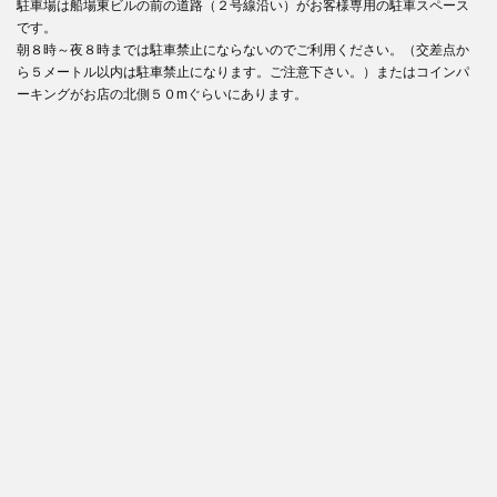
駐車場は船場東ビルの前の道路（２号線沿い）がお客様専用の駐車スペース
です。
朝８時～夜８時までは駐車禁止にならないのでご利用ください。（交差点か
ら５メートル以内は駐車禁止になります。ご注意下さい。）またはコインパ
ーキングがお店の北側５０mぐらいにあります。