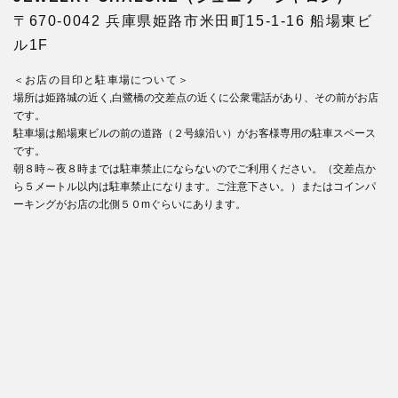
〒670-0042 兵庫県姫路市米田町15-1-16 船場東ビ
ル1F
＜お店の目印と駐車場について＞
場所は姫路城の近く,白鷺橋の交差点の近くに公衆電話があり、その前がお店
です。
駐車場は船場東ビルの前の道路（２号線沿い）がお客様専用の駐車スペース
です。
朝８時～夜８時までは駐車禁止にならないのでご利用ください。（交差点か
ら５メートル以内は駐車禁止になります。ご注意下さい。）またはコインパ
ーキングがお店の北側５０mぐらいにあります。