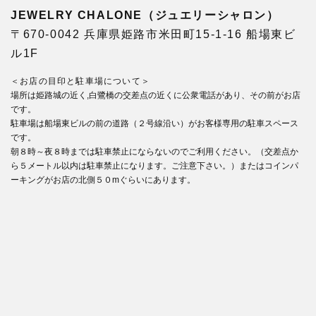
JEWELRY CHALONE（ジュエリーシャロン）
〒670-0042 兵庫県姫路市米田町15-1-16 船場東ビ
ル1F
＜お店の目印と駐車場について＞
場所は姫路城の近く,白鷺橋の交差点の近くに公衆電話があり、その前がお店
です。
駐車場は船場東ビルの前の道路（２号線沿い）がお客様専用の駐車スペース
です。
朝８時～夜８時までは駐車禁止にならないのでご利用ください。（交差点か
ら５メートル以内は駐車禁止になります。ご注意下さい。）またはコインパ
ーキングがお店の北側５０mぐらいにあります。