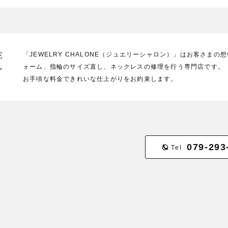
E
「JEWELRY CHALONE（ジュエリーシャロン）」はお客さま
ォーム、指輪のサイズ直し、ネックレスの修理を行う専門店です。
ン
お手頃な料金できれいな仕上がりをお約束します。
079-293
Tel