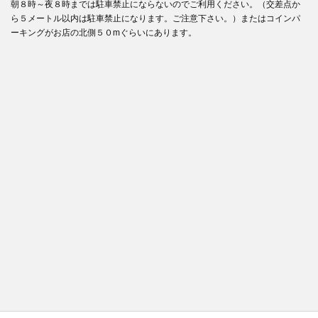
朝８時～夜８時までは駐車禁止にならないのでご利用ください。（交差点か
ら５メートル以内は駐車禁止になります。ご注意下さい。）またはコインパ
ーキングがお店の北側５０mぐらいにあります。