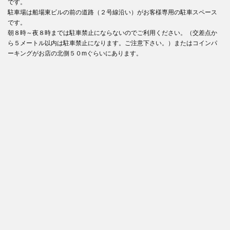
です。
駐車場は船場東ビルの前の道路（２号線沿い）がお客様専用の駐車スペース
です。
朝８時～夜８時までは駐車禁止にならないのでご利用ください。（交差点か
ら５メートル以内は駐車禁止になります。ご注意下さい。）またはコインパ
ーキングがお店の北側５０mぐらいにあります。