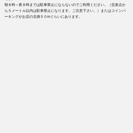
朝８時～夜８時までは駐車禁止にならないのでご利用ください。（交差点か
ら５メートル以内は駐車禁止になります。ご注意下さい。）またはコインパ
ーキングがお店の北側５０mぐらいにあります。