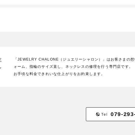
E
「JEWELRY CHALONE（ジュエリーシャロン）」はお客さま
ォーム、指輪のサイズ直し、ネックレスの修理を行う専門店です。
ン
お手頃な料金できれいな仕上がりをお約束します。
079-293
Tel