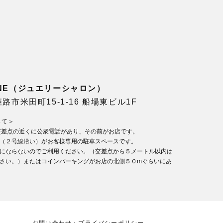
LONE（ジュエリーシャロン）
県姫路市米田町15-1-16 船場東ビル1F
いて＞
交差点の近くに公衆電話があり、その前がお店です。
（２号線沿い）がお客様専用の駐車スペースです。
にならないのでご利用ください。（交差点から５メートル以内は
さい。）またはコインパーキングがお店の北側５０mぐらいにあ