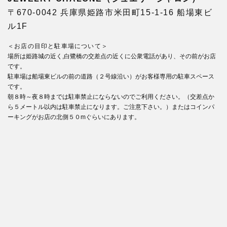
〒670-0042 兵庫県姫路市米田町15-1-16 船場東ビ
ル1F
＜お店の目印と駐車場について＞
場所は姫路城の近く,白鷺橋の交差点の近くに公衆電話があり、その前がお店
です。
駐車場は船場東ビルの前の道路（２号線沿い）がお客様専用の駐車スペース
です。
朝８時～夜８時までは駐車禁止にならないのでご利用ください。（交差点か
ら５メートル以内は駐車禁止になります。ご注意下さい。）またはコインパ
ーキングがお店の北側５０mぐらいにあります。