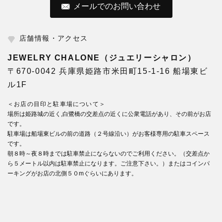
メールでのお問い合わせ
店舗情報・アクセス
JEWELRY CHALONE（ジュエリーシャロン）
〒670-0042 兵庫県姫路市米田町15-1-16 船場東ビ
ル1F
＜お店の目印と駐車場について＞
場所は姫路城の近く,白鷺橋の交差点の近くに公衆電話があり、その前がお店
です。
駐車場は船場東ビルの前の道路（２号線沿い）がお客様専用の駐車スペース
です。
朝８時～夜８時までは駐車禁止にならないのでご利用ください。（交差点か
ら５メートル以内は駐車禁止になります。ご注意下さい。）またはコインパ
ーキングがお店の北側５０mぐらいにあります。