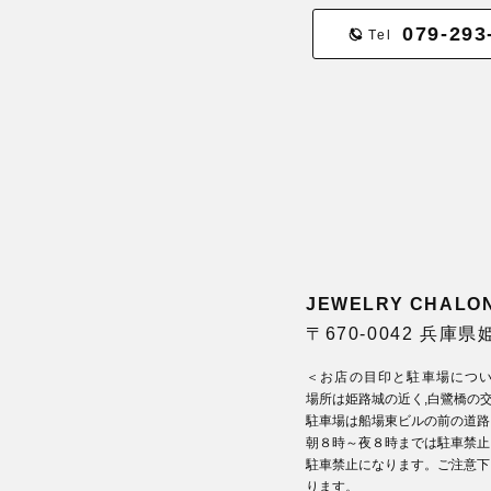
079-293
Tel
JEWELRY CHA
〒670-0042 兵庫
＜お店の目印と駐車場につ
場所は姫路城の近く,白鷺橋の
駐車場は船場東ビルの前の道路
朝８時～夜８時までは駐車禁止
駐車禁止になります。ご注意下
ります。