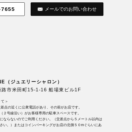
-7655
メールでのお問い合わせ
LONE（ジュエリーシャロン）
県姫路市米田町15-1-16 船場東ビル1F
いて＞
交差点の近くに公衆電話があり、その前がお店です。
（２号線沿い）がお客様専用の駐車スペースです。
にならないのでご利用ください。（交差点から５メートル以内は
さい。）またはコインパーキングがお店の北側５０mぐらいにあ