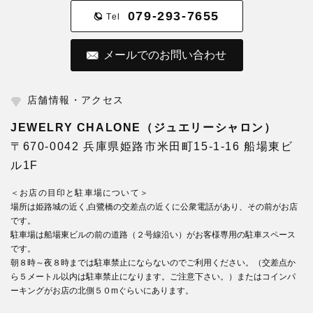
079-293-7655
Tel
メールでのお問い合わせ
店舗情報・アクセス
JEWELRY CHALONE（ジュエリーシャロン）
〒670-0042 兵庫県姫路市米田町15-1-16 船場東ビ
ル1F
＜お店の目印と駐車場について＞
場所は姫路城の近く,白鷺橋の交差点の近くに公衆電話があり、その前がお店
です。
駐車場は船場東ビルの前の道路（２号線沿い）がお客様専用の駐車スペース
です。
朝８時～夜８時までは駐車禁止にならないのでご利用ください。（交差点か
ら５メートル以内は駐車禁止になります。ご注意下さい。）またはコインパ
ーキングがお店の北側５０mぐらいにあります。