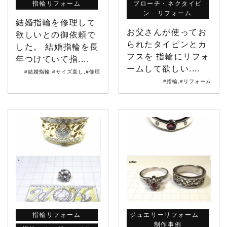
指輪リフォーム
ブローチ・ネクタイピ
ン リフォーム
結婚指輪を修理して
お父さんが使ってお
欲しいとの御依頼で
られたタイピンとカ
した。 結婚指輪を長
フスを 指輪にリフォ
年つけていて指....
ームして欲しい....
#結婚指輪
,
#サイズ直し
,
#修理
#指輪
,
#リフォーム
指輪リフォーム
ジュエリーリフォーム
制作事例