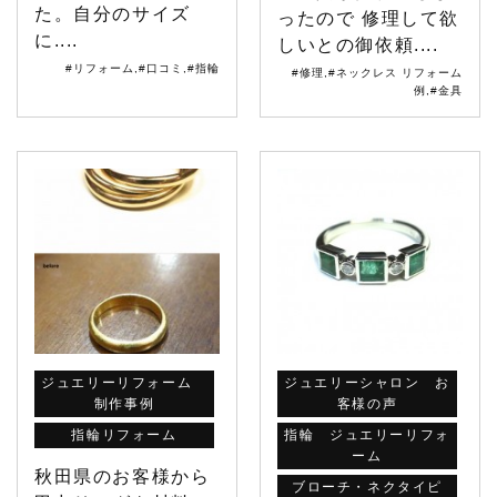
た。自分のサイズ
ったので 修理して欲
に....
しいとの御依頼....
#リフォーム
,
#口コミ
,
#指輪
#修理
,
#ネックレス リフォーム
例
,
#金具
ジュエリーリフォーム
ジュエリーシャロン お
制作事例
客様の声
指輪リフォーム
指輪 ジュエリーリフォ
ーム
秋田県のお客様から
ブローチ・ネクタイピ