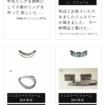
甲丸リングを材料に
ン リフォーム
して３連のリングを
先ほどお送りいただ
作って 欲しいと....
きましたジュエリー
#指輪
,
#リフォーム
,
#甲丸
が届きました。 小一
時間ほど着けた....
#リフォーム
,
#タイピン
,
#カフス
ジュエリーリフォーム
ジュエリーリフォーム
制作事例
制作事例