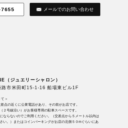
-7655
メールでのお問い合わせ
LONE（ジュエリーシャロン）
県姫路市米田町15-1-16 船場東ビル1F
いて＞
交差点の近くに公衆電話があり、その前がお店です。
（２号線沿い）がお客様専用の駐車スペースです。
にならないのでご利用ください。（交差点から５メートル以内は
さい。）またはコインパーキングがお店の北側５０mぐらいにあ