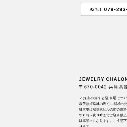
079-293
Tel
JEWELRY CHA
〒670-0042 兵庫
＜お店の目印と駐車場につ
場所は姫路城の近く,白鷺橋の
駐車場は船場東ビルの前の道路
朝８時～夜８時までは駐車禁止
駐車禁止になります。ご注意下
ります。