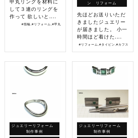
甲丸リングを材料に
ン リフォーム
して３連のリングを
先ほどお送りいただ
作って 欲しいと....
きましたジュエリー
#指輪
,
#リフォーム
,
#甲丸
が届きました。 小一
時間ほど着けた....
#リフォーム
,
#タイピン
,
#カフス
ジュエリーリフォーム
ジュエリーリフォーム
制作事例
制作事例