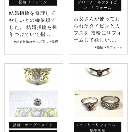
指輪リフォーム
ブローチ・ネクタイピ
ン リフォーム
結婚指輪を修理して
お父さんが使ってお
欲しいとの御依頼で
られたタイピンとカ
した。 結婚指輪を長
フスを 指輪にリフォ
年つけていて指....
ームして欲しい....
#結婚指輪
,
#サイズ直し
,
#修理
#指輪
,
#リフォーム
指輪 オーダーメイド
ジュエリーリフォーム
制作事例