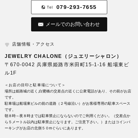
079-293-7655
Tel
メールでのお問い合わせ
店舗情報・アクセス
JEWELRY CHALONE（ジュエリーシャロン）
〒670-0042 兵庫県姫路市米田町15-1-16 船場東ビ
ル1F
＜お店の目印と駐車場について＞
場所は姫路城の近く,白鷺橋の交差点の近くに公衆電話があり、その前がお店
です。
駐車場は船場東ビルの前の道路（２号線沿い）がお客様専用の駐車スペース
です。
朝８時～夜８時までは駐車禁止にならないのでご利用ください。（交差点か
ら５メートル以内は駐車禁止になります。ご注意下さい。）またはコインパ
ーキングがお店の北側５０mぐらいにあります。