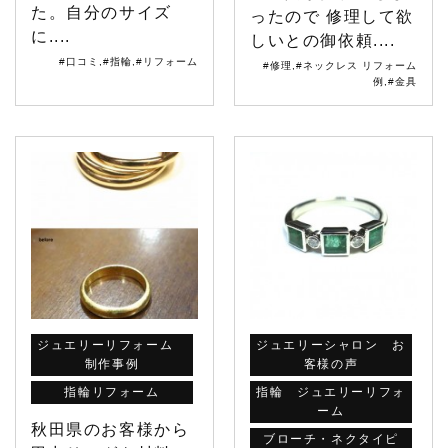
た。自分のサイズ
ったので 修理して欲
に....
しいとの御依頼....
#口コミ
,
#指輪
,
#リフォーム
#修理
,
#ネックレス リフォーム
例
,
#金具
ジュエリーリフォーム
ジュエリーシャロン お
制作事例
客様の声
指輪リフォーム
指輪 ジュエリーリフォ
ーム
秋田県のお客様から
ブローチ・ネクタイピ