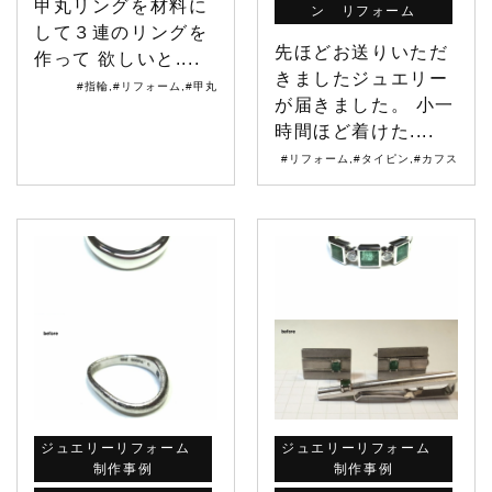
甲丸リングを材料に
ン リフォーム
して３連のリングを
先ほどお送りいただ
作って 欲しいと....
きましたジュエリー
#指輪
,
#リフォーム
,
#甲丸
が届きました。 小一
時間ほど着けた....
#リフォーム
,
#タイピン
,
#カフス
ジュエリーリフォーム
ジュエリーリフォーム
制作事例
制作事例