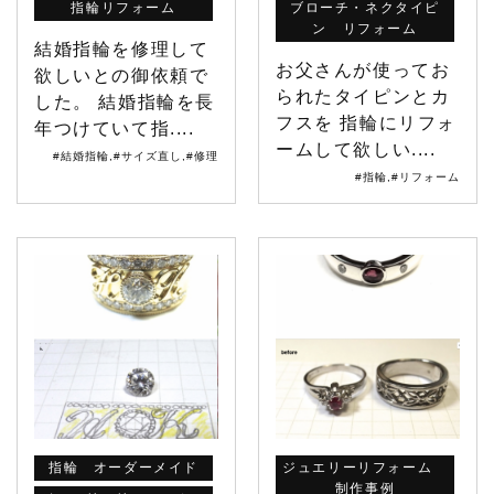
指輪リフォーム
ブローチ・ネクタイピ
ン リフォーム
結婚指輪を修理して
お父さんが使ってお
欲しいとの御依頼で
られたタイピンとカ
した。 結婚指輪を長
フスを 指輪にリフォ
年つけていて指....
ームして欲しい....
#結婚指輪
,
#サイズ直し
,
#修理
#指輪
,
#リフォーム
指輪 オーダーメイド
ジュエリーリフォーム
制作事例