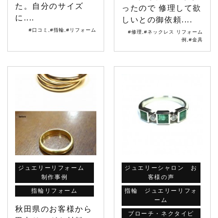
た。自分のサイズ
ったので 修理して欲
に....
しいとの御依頼....
#口コミ
,
#指輪
,
#リフォーム
#修理
,
#ネックレス リフォーム
例
,
#金具
ジュエリーリフォーム
ジュエリーシャロン お
制作事例
客様の声
指輪リフォーム
指輪 ジュエリーリフォ
ーム
秋田県のお客様から
ブローチ・ネクタイピ