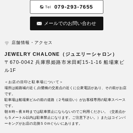
079-293-7655
Tel
メールでのお問い合わせ
店舗情報・アクセス
JEWELRY CHALONE（ジュエリーシャロン）
〒670-0042 兵庫県姫路市米田町15-1-16 船場東ビ
ル1F
＜お店の目印と駐車場について＞
場所は姫路城の近く,白鷺橋の交差点の近くに公衆電話があり、その前がお店
です。
駐車場は船場東ビルの前の道路（２号線沿い）がお客様専用の駐車スペース
です。
朝８時～夜８時までは駐車禁止にならないのでご利用ください。（交差点か
ら５メートル以内は駐車禁止になります。ご注意下さい。）またはコインパ
ーキングがお店の北側５０mぐらいにあります。