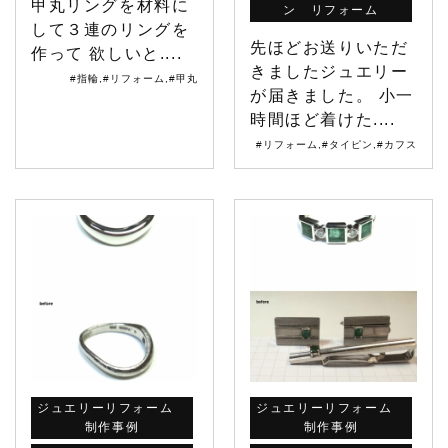
甲丸リングを材料に
ン リフォーム
して３連のリングを
先ほどお送りいただ
作って 欲しいと....
きましたジュエリー
#指輪
,
#リフォーム
,
#甲丸
が届きました。 小一
時間ほど着けた....
#リフォーム
,
#タイピン
,
#カフス
ジュエリーリフォーム
ジュエリーリフォーム
制作事例
制作事例