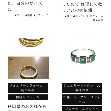
た。自分のサイズ
ったので 修理して欲
に....
しいとの御依頼....
#口コミ
,
#指輪
,
#リフォーム
#修理
,
#ネックレス リフォーム
例
,
#金具
ジュエリーリフォーム
ジュエリーシャロン お
制作事例
客様の声
指輪リフォーム
指輪 ジュエリーリフォ
ーム
秋田県のお客様から
ブローチ・ネクタイピ