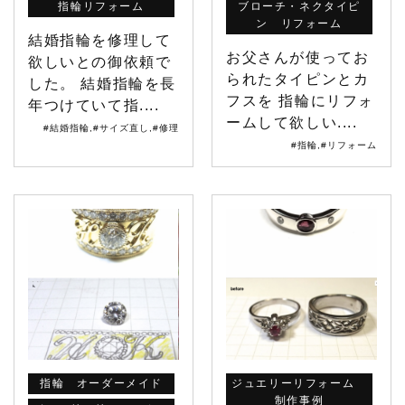
指輪リフォーム
ブローチ・ネクタイピ
ン リフォーム
結婚指輪を修理して
お父さんが使ってお
欲しいとの御依頼で
られたタイピンとカ
した。 結婚指輪を長
フスを 指輪にリフォ
年つけていて指....
ームして欲しい....
#結婚指輪
,
#サイズ直し
,
#修理
#指輪
,
#リフォーム
指輪 オーダーメイド
ジュエリーリフォーム
制作事例