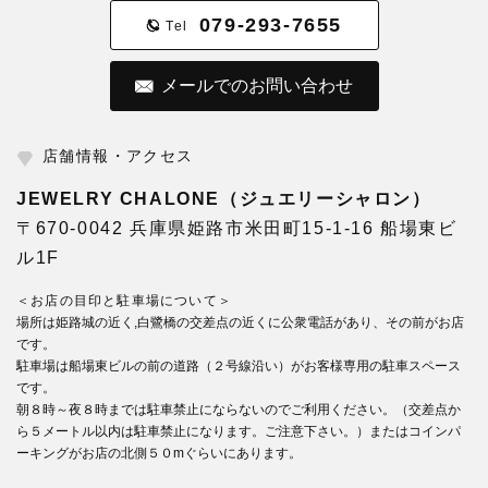
079-293-7655
Tel
メールでのお問い合わせ
店舗情報・アクセス
JEWELRY CHALONE（ジュエリーシャロン）
〒670-0042 兵庫県姫路市米田町15-1-16 船場東ビ
ル1F
＜お店の目印と駐車場について＞
場所は姫路城の近く,白鷺橋の交差点の近くに公衆電話があり、その前がお店
です。
駐車場は船場東ビルの前の道路（２号線沿い）がお客様専用の駐車スペース
です。
朝８時～夜８時までは駐車禁止にならないのでご利用ください。（交差点か
ら５メートル以内は駐車禁止になります。ご注意下さい。）またはコインパ
ーキングがお店の北側５０mぐらいにあります。