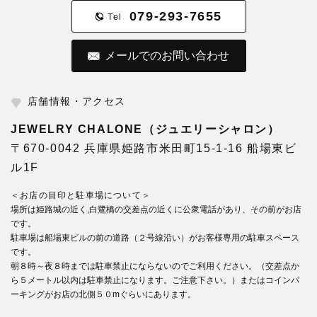
079-293-7655
Tel
メールでのお問い合わせ
店舗情報・アクセス
JEWELRY CHALONE（ジュエリーシャロン）
〒670-0042 兵庫県姫路市米田町15-1-16 船場東ビ
ル1F
＜お店の目印と駐車場について＞
場所は姫路城の近く,白鷺橋の交差点の近くに公衆電話があり、その前がお店
です。
駐車場は船場東ビルの前の道路（２号線沿い）がお客様専用の駐車スペース
です。
朝８時～夜８時までは駐車禁止にならないのでご利用ください。（交差点か
ら５メートル以内は駐車禁止になります。ご注意下さい。）またはコインパ
ーキングがお店の北側５０mぐらいにあります。