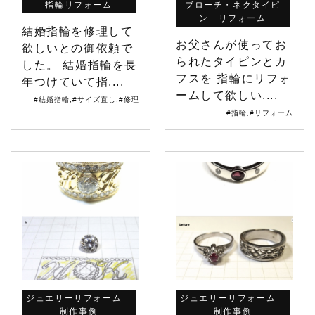
指輪リフォーム
ブローチ・ネクタイピ
ン リフォーム
結婚指輪を修理して
お父さんが使ってお
欲しいとの御依頼で
られたタイピンとカ
した。 結婚指輪を長
フスを 指輪にリフォ
年つけていて指....
ームして欲しい....
#結婚指輪
,
#サイズ直し
,
#修理
#指輪
,
#リフォーム
ジュエリーリフォーム
ジュエリーリフォーム
制作事例
制作事例