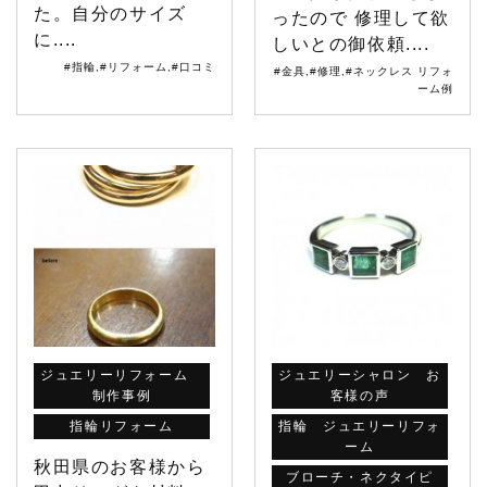
た。自分のサイズ
ったので 修理して欲
に....
しいとの御依頼....
#指輪
,
#リフォーム
,
#口コミ
#金具
,
#修理
,
#ネックレス リフォ
ーム例
ジュエリーリフォーム
ジュエリーシャロン お
制作事例
客様の声
指輪リフォーム
指輪 ジュエリーリフォ
ーム
秋田県のお客様から
ブローチ・ネクタイピ