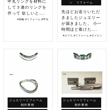
甲丸リングを材料に
ン リフォーム
して３連のリングを
先ほどお送りいただ
作って 欲しいと....
きましたジュエリー
#指輪
,
#リフォーム
,
#甲丸
が届きました。 小一
時間ほど着けた....
#カフス
,
#リフォーム
,
#タイピン
ジュエリーリフォーム
ジュエリーリフォーム
制作事例
制作事例