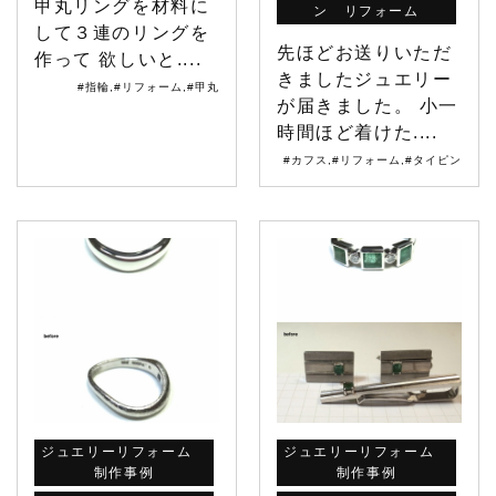
甲丸リングを材料に
ン リフォーム
して３連のリングを
先ほどお送りいただ
作って 欲しいと....
きましたジュエリー
#指輪
,
#リフォーム
,
#甲丸
が届きました。 小一
時間ほど着けた....
#カフス
,
#リフォーム
,
#タイピン
ジュエリーリフォーム
ジュエリーリフォーム
制作事例
制作事例