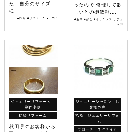
た。自分のサイズ
ったので 修理して欲
に....
しいとの御依頼....
#指輪
,
#リフォーム
,
#口コミ
#金具
,
#修理
,
#ネックレス リフォ
ーム例
ジュエリーリフォーム
ジュエリーシャロン お
制作事例
客様の声
指輪リフォーム
指輪 ジュエリーリフォ
ーム
秋田県のお客様から
ブローチ・ネクタイピ