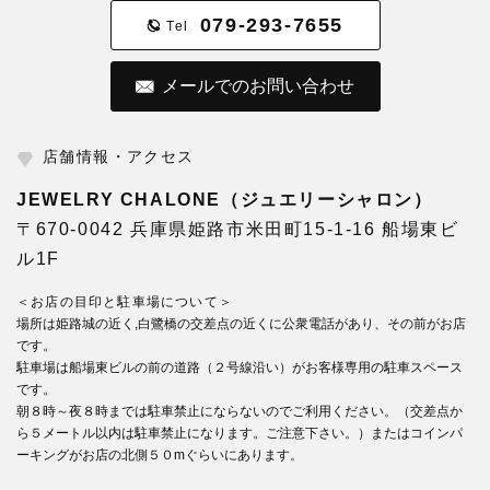
079-293-7655
Tel
メールでのお問い合わせ
店舗情報・アクセス
JEWELRY CHALONE（ジュエリーシャロン）
〒670-0042 兵庫県姫路市米田町15-1-16 船場東ビ
ル1F
＜お店の目印と駐車場について＞
場所は姫路城の近く,白鷺橋の交差点の近くに公衆電話があり、その前がお店
です。
駐車場は船場東ビルの前の道路（２号線沿い）がお客様専用の駐車スペース
です。
朝８時～夜８時までは駐車禁止にならないのでご利用ください。（交差点か
ら５メートル以内は駐車禁止になります。ご注意下さい。）またはコインパ
ーキングがお店の北側５０mぐらいにあります。