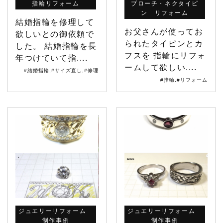
指輪リフォーム
ブローチ・ネクタイピ
ン リフォーム
結婚指輪を修理して
お父さんが使ってお
欲しいとの御依頼で
られたタイピンとカ
した。 結婚指輪を長
フスを 指輪にリフォ
年つけていて指....
ームして欲しい....
#結婚指輪
,
#サイズ直し
,
#修理
#指輪
,
#リフォーム
ジュエリーリフォーム
ジュエリーリフォーム
制作事例
制作事例