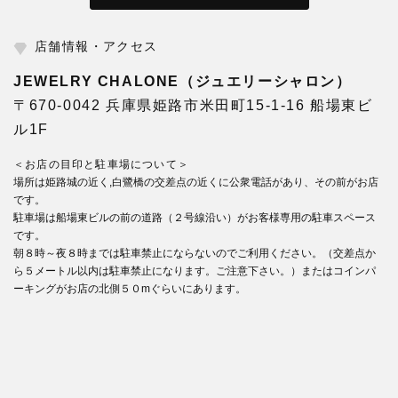
店舗情報・アクセス
JEWELRY CHALONE（ジュエリーシャロン）
〒670-0042 兵庫県姫路市米田町15-1-16 船場東ビ
ル1F
＜お店の目印と駐車場について＞
場所は姫路城の近く,白鷺橋の交差点の近くに公衆電話があり、その前がお店
です。
駐車場は船場東ビルの前の道路（２号線沿い）がお客様専用の駐車スペース
です。
朝８時～夜８時までは駐車禁止にならないのでご利用ください。（交差点か
ら５メートル以内は駐車禁止になります。ご注意下さい。）またはコインパ
ーキングがお店の北側５０mぐらいにあります。