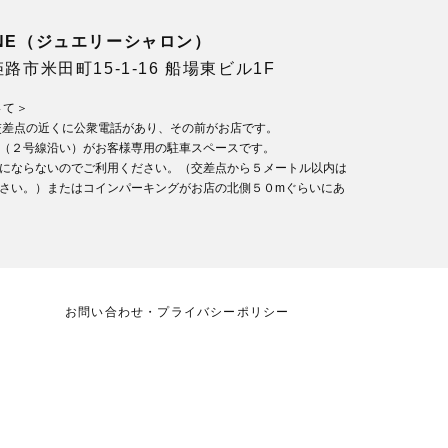
LONE（ジュエリーシャロン）
県姫路市米田町15-1-16 船場東ビル1F
いて＞
交差点の近くに公衆電話があり、その前がお店です。
（２号線沿い）がお客様専用の駐車スペースです。
にならないのでご利用ください。（交差点から５メートル以内は
さい。）またはコインパーキングがお店の北側５０mぐらいにあ
お問い合わせ・プライバシーポリシー