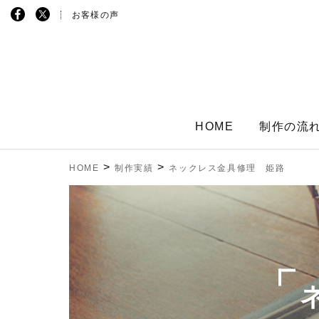
お客様の声
HOME
制作の流
>
>
HOME
制作実績
ネックレス金具修理 姫路