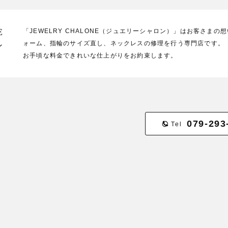
E
「JEWELRY CHALONE（ジュエリーシャロン）」はお客さま
ォーム、指輪のサイズ直し、ネックレスの修理を行う専門店です。
ン
お手頃な料金できれいな仕上がりをお約束します。
079-293
Tel