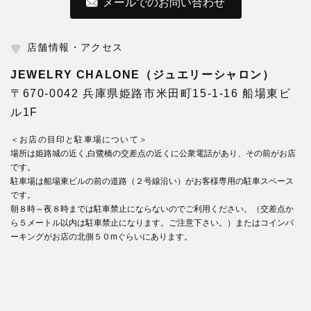
メールでのお問い合わせ
店舗情報・アクセス
JEWELRY CHALONE（ジュエリーシャロン）
〒670-0042 兵庫県姫路市米田町15-1-16 船場東ビ
ル1F
＜お店の目印と駐車場について＞
場所は姫路城の近く,白鷺橋の交差点の近くに公衆電話があり、その前がお店
です。
駐車場は船場東ビルの前の道路（２号線沿い）がお客様専用の駐車スペース
です。
朝８時～夜８時までは駐車禁止にならないのでご利用ください。（交差点か
ら５メートル以内は駐車禁止になります。ご注意下さい。）またはコインパ
ーキングがお店の北側５０mぐらいにあります。