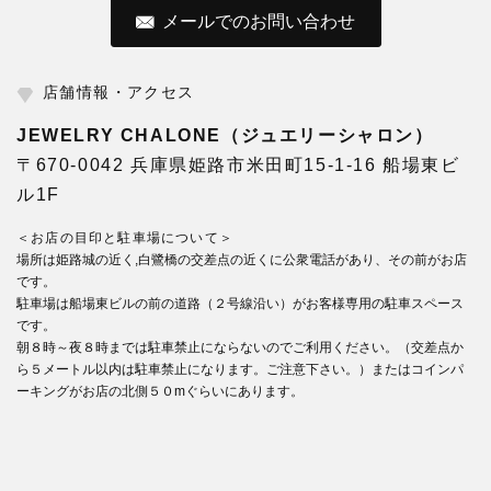
メールでのお問い合わせ
店舗情報・アクセス
JEWELRY CHALONE（ジュエリーシャロン）
〒670-0042 兵庫県姫路市米田町15-1-16 船場東ビ
ル1F
＜お店の目印と駐車場について＞
場所は姫路城の近く,白鷺橋の交差点の近くに公衆電話があり、その前がお店
です。
駐車場は船場東ビルの前の道路（２号線沿い）がお客様専用の駐車スペース
です。
朝８時～夜８時までは駐車禁止にならないのでご利用ください。（交差点か
ら５メートル以内は駐車禁止になります。ご注意下さい。）またはコインパ
ーキングがお店の北側５０mぐらいにあります。