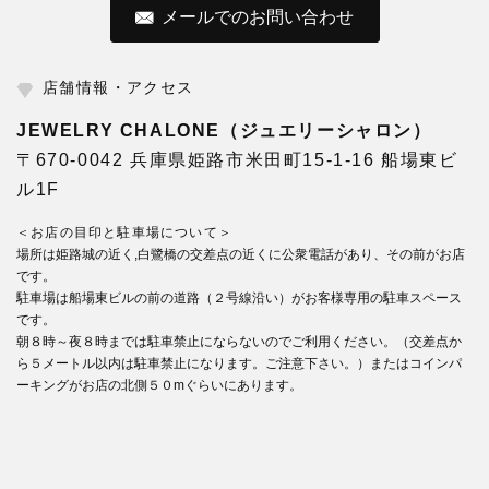
メールでのお問い合わせ
店舗情報・アクセス
JEWELRY CHALONE（ジュエリーシャロン）
〒670-0042 兵庫県姫路市米田町15-1-16 船場東ビ
ル1F
＜お店の目印と駐車場について＞
場所は姫路城の近く,白鷺橋の交差点の近くに公衆電話があり、その前がお店
です。
駐車場は船場東ビルの前の道路（２号線沿い）がお客様専用の駐車スペース
です。
朝８時～夜８時までは駐車禁止にならないのでご利用ください。（交差点か
ら５メートル以内は駐車禁止になります。ご注意下さい。）またはコインパ
ーキングがお店の北側５０mぐらいにあります。