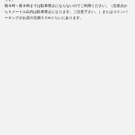
朝８時～夜８時までは駐車禁止にならないのでご利用ください。（交差点か
ら５メートル以内は駐車禁止になります。ご注意下さい。）またはコインパ
ーキングがお店の北側５０mぐらいにあります。