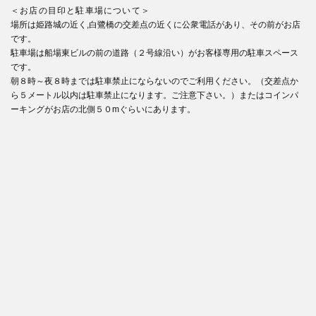
＜お店の目印と駐車場について＞
場所は姫路城の近く,白鷺橋の交差点の近くに公衆電話があり、その前がお店
です。
駐車場は船場東ビルの前の道路（２号線沿い）がお客様専用の駐車スペース
です。
朝８時～夜８時までは駐車禁止にならないのでご利用ください。（交差点か
ら５メートル以内は駐車禁止になります。ご注意下さい。）またはコインパ
ーキングがお店の北側５０mぐらいにあります。