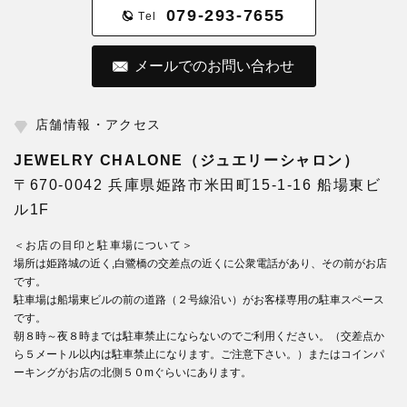
079-293-7655
Tel
メールでのお問い合わせ
店舗情報・アクセス
JEWELRY CHALONE（ジュエリーシャロン）
〒670-0042 兵庫県姫路市米田町15-1-16 船場東ビ
ル1F
＜お店の目印と駐車場について＞
場所は姫路城の近く,白鷺橋の交差点の近くに公衆電話があり、その前がお店
です。
駐車場は船場東ビルの前の道路（２号線沿い）がお客様専用の駐車スペース
です。
朝８時～夜８時までは駐車禁止にならないのでご利用ください。（交差点か
ら５メートル以内は駐車禁止になります。ご注意下さい。）またはコインパ
ーキングがお店の北側５０mぐらいにあります。