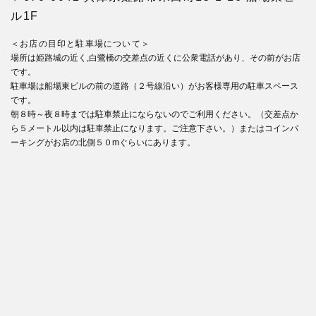
ル1F
＜お店の目印と駐車場について＞
場所は姫路城の近く,白鷺橋の交差点の近くに公衆電話があり、その前がお店
です。
駐車場は船場東ビルの前の道路（２号線沿い）がお客様専用の駐車スペース
です。
朝８時～夜８時までは駐車禁止にならないのでご利用ください。（交差点か
ら５メートル以内は駐車禁止になります。ご注意下さい。）またはコインパ
ーキングがお店の北側５０mぐらいにあります。