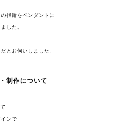
ドの指輪をペンダントに
けました。
みだとお伺いしました。
・制作について
して
ザインで