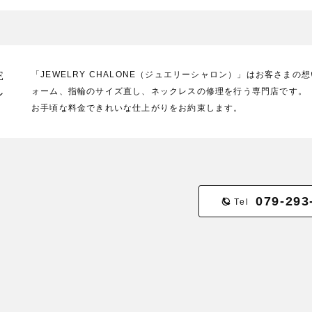
E
「JEWELRY CHALONE（ジュエリーシャロン）」はお客さま
ォーム、指輪のサイズ直し、ネックレスの修理を行う専門店です。
ン
お手頃な料金できれいな仕上がりをお約束します。
079-293
Tel