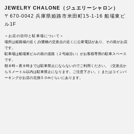
JEWELRY CHALONE（ジュエリーシャロン）
〒670-0042 兵庫県姫路市米田町15-1-16 船場東ビ
ル1F
＜お店の目印と駐車場について＞
場所は姫路城の近く,白鷺橋の交差点の近くに公衆電話があり、その前がお店
です。
駐車場は船場東ビルの前の道路（２号線沿い）がお客様専用の駐車スペース
です。
朝８時～夜８時までは駐車禁止にならないのでご利用ください。（交差点か
ら５メートル以内は駐車禁止になります。ご注意下さい。）またはコインパ
ーキングがお店の北側５０mぐらいにあります。