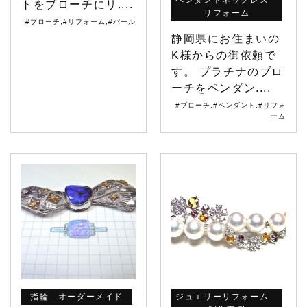
ペンダントネックレス
トをブローチにリ....
リフォーム
#ブローチ
,
#リフォーム
,
#パール
静岡県にお住まいの
K様からの御依頼で
す。 プラチナのブロ
ーチをペンダン....
#ブローチ
,
#ペンダント
,
#リフォ
ーム
指輪 オーダーメイド
ジュエリーリフォーム