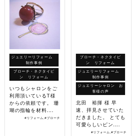
ジュエリーリフォーム
ブローチ・ネクタイピ
制作事例
ン リフォーム
ブローチ・ネクタイピ
ジュエリーリフォーム
ン リフォーム
制作事例
ジュエリーシャロン お
いつもシャロンをご
客様の声
利用頂いているT様
北田 裕揮 様 早
からの依頼です。 珊
速、拝見させていた
瑚の指輪を材料....
だきました。 とても
#リフォーム
,
#ブローチ
可愛らしいピン....
#リフォーム
,
#ブローチ