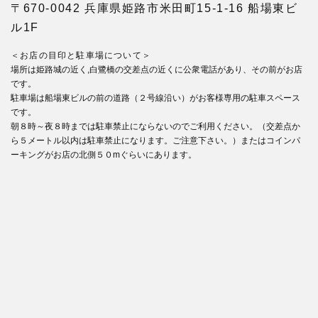
〒670-0042 兵庫県姫路市米田町15-1-16 船場東ビ
ル1F
＜お店の目印と駐車場について＞
場所は姫路城の近く,白鷺橋の交差点の近くに公衆電話があり、その前がお店
です。
駐車場は船場東ビルの前の道路（２号線沿い）がお客様専用の駐車スペース
です。
朝８時～夜８時までは駐車禁止にならないのでご利用ください。（交差点か
ら５メートル以内は駐車禁止になります。ご注意下さい。）またはコインパ
ーキングがお店の北側５０mぐらいにあります。