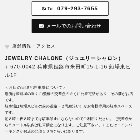
079-293-7655
Tel
メールでのお問い合わせ
店舗情報・アクセス
JEWELRY CHALONE（ジュエリーシャロン）
〒670-0042 兵庫県姫路市米田町15-1-16 船場東ビ
ル1F
＜お店の目印と駐車場について＞
場所は姫路城の近く,白鷺橋の交差点の近くに公衆電話があり、その前がお店
です。
駐車場は船場東ビルの前の道路（２号線沿い）がお客様専用の駐車スペース
です。
朝８時～夜８時までは駐車禁止にならないのでご利用ください。（交差点か
ら５メートル以内は駐車禁止になります。ご注意下さい。）またはコインパ
ーキングがお店の北側５０mぐらいにあります。