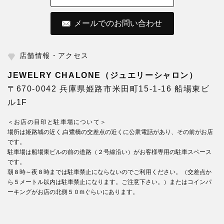
メールでのお問い合わせ
店舗情報・アクセス
JEWELRY CHALONE（ジュエリーシャロン）
〒670-0042 兵庫県姫路市米田町15-1-16 船場東ビ
ル1F
＜お店の目印と駐車場について＞
場所は姫路城の近く,白鷺橋の交差点の近くに公衆電話があり、その前がお店
です。
駐車場は船場東ビルの前の道路（２号線沿い）がお客様専用の駐車スペース
です。
朝８時～夜８時までは駐車禁止にならないのでご利用ください。（交差点か
ら５メートル以内は駐車禁止になります。ご注意下さい。）またはコインパ
ーキングがお店の北側５０mぐらいにあります。