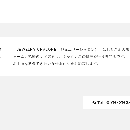
E
「JEWELRY CHALONE（ジュエリーシャロン）」はお客さま
ォーム、指輪のサイズ直し、ネックレスの修理を行う専門店です。
ン
お手頃な料金できれいな仕上がりをお約束します。
079-293
Tel