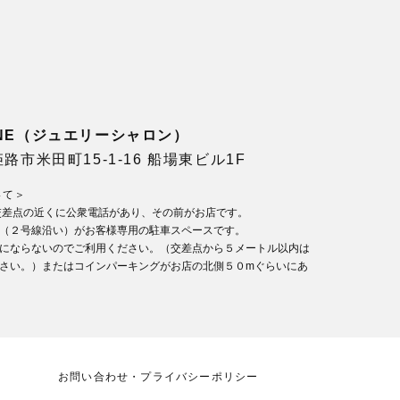
LONE（ジュエリーシャロン）
県姫路市米田町15-1-16 船場東ビル1F
いて＞
交差点の近くに公衆電話があり、その前がお店です。
（２号線沿い）がお客様専用の駐車スペースです。
にならないのでご利用ください。（交差点から５メートル以内は
さい。）またはコインパーキングがお店の北側５０mぐらいにあ
お問い合わせ・プライバシーポリシー