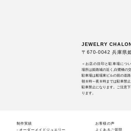
JEWELRY CHA
〒670-0042 兵庫
＜お店の目印と駐車場につ
場所は姫路城の近く,白鷺橋の
駐車場は船場東ビルの前の道路
朝８時～夜８時までは駐車禁止
駐車禁止になります。ご注意下
ります。
制作実績
お客様の声
オーダーメイドジュエリー
よくあるご質問