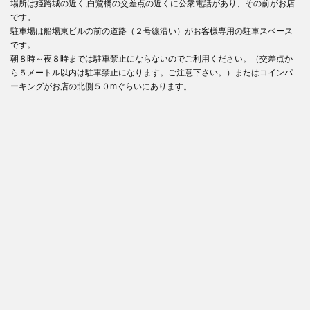
場所は姫路城の近く,白鷺橋の交差点の近くに公衆電話があり、その前がお店
です。
駐車場は船場東ビルの前の道路（２号線沿い）がお客様専用の駐車スペース
です。
朝８時～夜８時までは駐車禁止にならないのでご利用ください。（交差点か
ら５メートル以内は駐車禁止になります。ご注意下さい。）またはコインパ
ーキングがお店の北側５０mぐらいにあります。