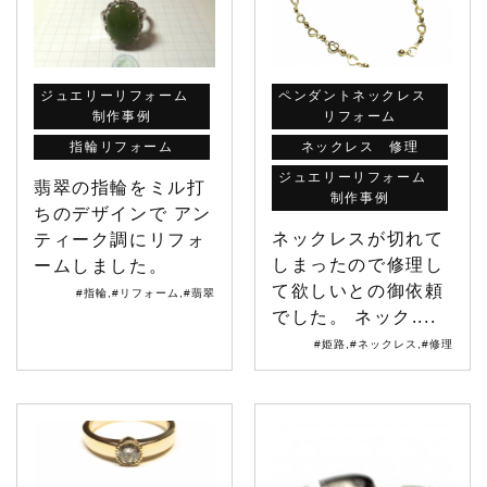
ジュエリーリフォーム
ペンダントネックレス
制作事例
リフォーム
指輪リフォーム
ネックレス 修理
ジュエリーリフォーム
翡翠の指輪をミル打
制作事例
ちのデザインで アン
ネックレスが切れて
ティーク調にリフォ
しまったので修理し
ームしました。
て欲しいとの御依頼
#指輪
,
#リフォーム
,
#翡翠
でした。 ネック....
#姫路
,
#ネックレス
,
#修理