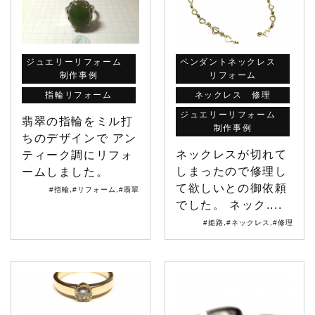
ジュエリーリフォーム
ペンダントネックレス
制作事例
リフォーム
指輪リフォーム
ネックレス 修理
ジュエリーリフォーム
翡翠の指輪をミル打
制作事例
ちのデザインで アン
ネックレスが切れて
ティーク調にリフォ
しまったので修理し
ームしました。
て欲しいとの御依頼
#指輪
,
#リフォーム
,
#翡翠
でした。 ネック....
#姫路
,
#ネックレス
,
#修理