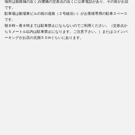
場所は姫路城の近く,白鷺橋の交差点の近くに公衆電話があり、その前がお店
です。
駐車場は船場東ビルの前の道路（２号線沿い）がお客様専用の駐車スペース
です。
朝８時～夜８時までは駐車禁止にならないのでご利用ください。（交差点か
ら５メートル以内は駐車禁止になります。ご注意下さい。）またはコインパ
ーキングがお店の北側５０mぐらいにあります。