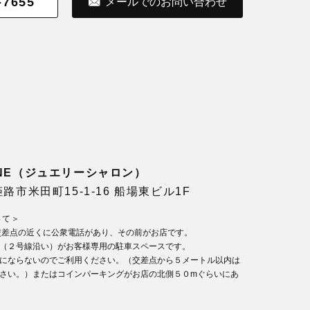
-7655
メールでのお問い合わせ
LONE（ジュエリーシャロン）
県姫路市米田町15-1-16 船場東ビル1F
いて＞
交差点の近くに公衆電話があり、その前がお店です。
（２号線沿い）がお客様専用の駐車スペースです。
にならないのでご利用ください。（交差点から５メートル以内は
さい。）またはコインパーキングがお店の北側５０mぐらいにあ