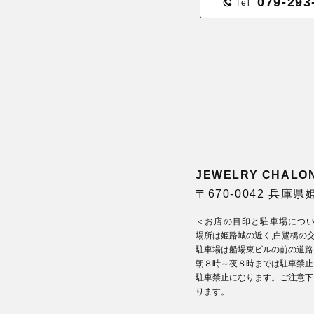
079-293
Tel
JEWELRY CHA
〒670-0042 兵庫
＜お店の目印と駐車場につ
場所は姫路城の近く,白鷺橋の
駐車場は船場東ビルの前の道路
朝８時～夜８時までは駐車禁止
駐車禁止になります。ご注意下
ります。