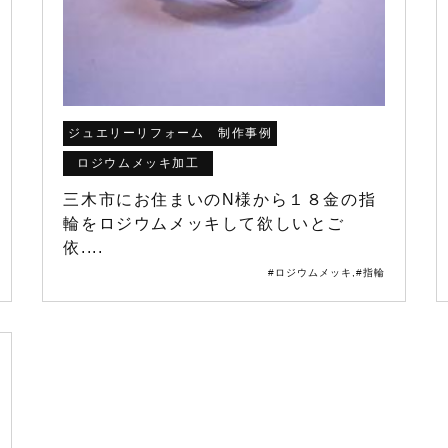
ジュエリーリフォーム 制作事例
ロジウムメッキ加工
三木市にお住まいのN様から１８金の指
輪をロジウムメッキして欲しいとご
依....
#ロジウムメッキ
,
#指輪