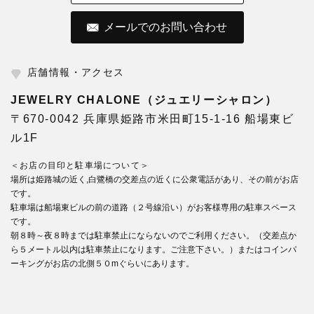
メールでのお問い合わせ
店舗情報・アクセス
JEWELRY CHALONE（ジュエリーシャロン）
〒670-0042 兵庫県姫路市米田町15-1-16 船場東ビ
ル1F
＜お店の目印と駐車場について＞
場所は姫路城の近く,白鷺橋の交差点の近くに公衆電話があり、その前がお店
です。
駐車場は船場東ビルの前の道路（２号線沿い）がお客様専用の駐車スペース
です。
朝８時～夜８時までは駐車禁止にならないのでご利用ください。（交差点か
ら５メートル以内は駐車禁止になります。ご注意下さい。）またはコインパ
ーキングがお店の北側５０mぐらいにあります。