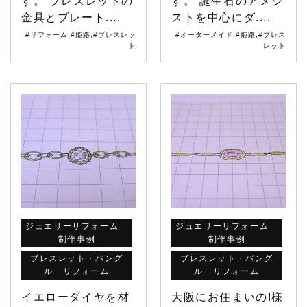
す。 ブレスレットの
す。 誕生石のアメジ
金具とブレート....
ストを中心にダ....
#リフォーム
,
#姫路
,
#ブレスレッ
#オーダーメイド
,
#姫路
,
#ブレス
ト
レット
ジュエリーリフォーム
ジュエリーリフォーム
制作事例
制作事例
ブレスレット・バング
ブレスレット・バング
ル リフォーム
ル リフォーム
イエローダイヤを材
大阪にお住まいのI様