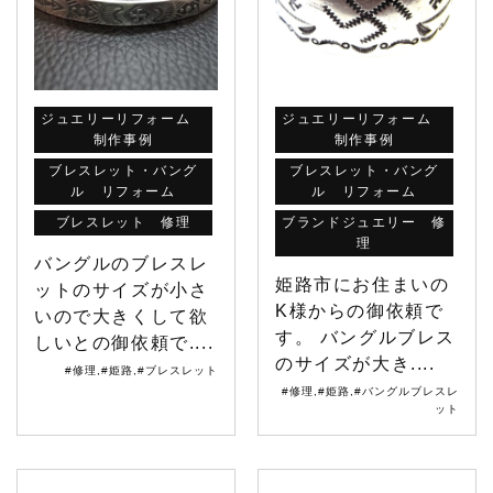
ジュエリーリフォーム
ジュエリーリフォーム
制作事例
制作事例
ブレスレット・バング
ブレスレット・バング
ル リフォーム
ル リフォーム
ブレスレット 修理
ブランドジュエリー 修
理
バングルのブレスレ
姫路市にお住まいの
ットのサイズが小さ
K様からの御依頼で
いので大きくして欲
す。 バングルブレス
しいとの御依頼で....
のサイズが大き....
#修理
,
#姫路
,
#ブレスレット
#修理
,
#姫路
,
#バングルブレスレ
ット