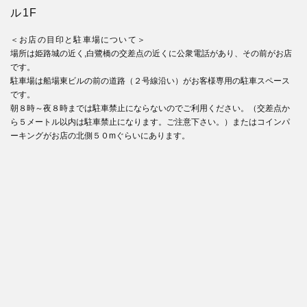
ル1F
＜お店の目印と駐車場について＞
場所は姫路城の近く,白鷺橋の交差点の近くに公衆電話があり、その前がお店
です。
駐車場は船場東ビルの前の道路（２号線沿い）がお客様専用の駐車スペース
です。
朝８時～夜８時までは駐車禁止にならないのでご利用ください。（交差点か
ら５メートル以内は駐車禁止になります。ご注意下さい。）またはコインパ
ーキングがお店の北側５０mぐらいにあります。