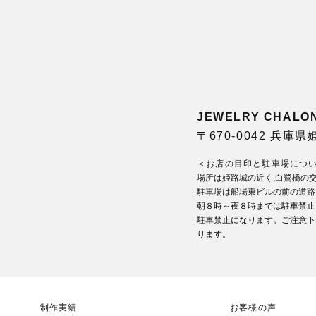
JEWELRY CHA
〒670-0042 兵庫
＜お店の目印と駐車場につ
場所は姫路城の近く,白鷺橋の
駐車場は船場東ビルの前の道路
朝８時～夜８時までは駐車禁止
駐車禁止になります。ご注意下
ります。
制作実績
お客様の声