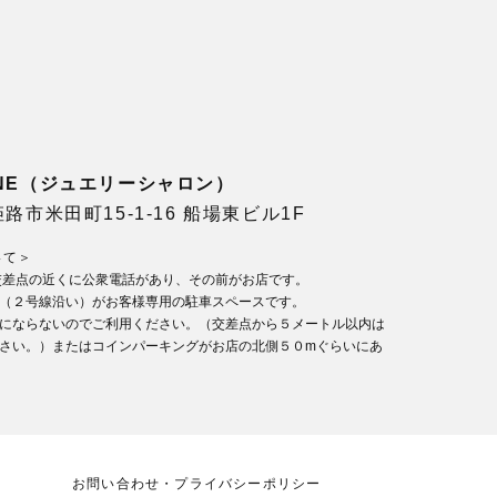
LONE（ジュエリーシャロン）
県姫路市米田町15-1-16 船場東ビル1F
いて＞
交差点の近くに公衆電話があり、その前がお店です。
（２号線沿い）がお客様専用の駐車スペースです。
にならないのでご利用ください。（交差点から５メートル以内は
さい。）またはコインパーキングがお店の北側５０mぐらいにあ
お問い合わせ・プライバシーポリシー