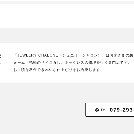
E
「JEWELRY CHALONE（ジュエリーシャロン）」はお客さま
ォーム、指輪のサイズ直し、ネックレスの修理を行う専門店です。
ン
お手頃な料金できれいな仕上がりをお約束します。
079-293
Tel