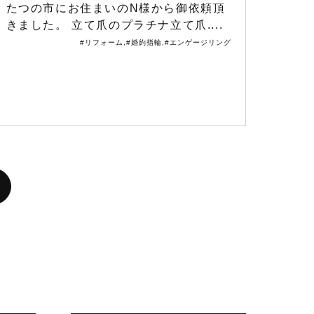
たつの市にお住まいのN様から御依頼頂
きました。 立て爪のプラチナ立て爪....
#リフォーム
,
#婚約指輪
,
#エンゲージリング