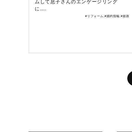
ムして息子さんのエンゲージリング
に....
#リフォーム
,
#婚約指輪
,
#姫路