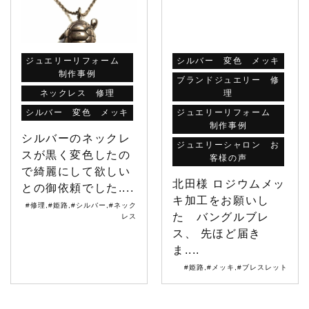
ジュエリーリフォーム
シルバー 変色 メッキ
制作事例
ブランドジュエリー 修
ネックレス 修理
理
シルバー 変色 メッキ
ジュエリーリフォーム
制作事例
シルバーのネックレ
ジュエリーシャロン お
スが黒く変色したの
客様の声
で綺麗にして欲しい
北田様 ロジウムメッ
との御依頼でした....
キ加工をお願いし
#修理
,
#姫路
,
#シルバー
,
#ネック
た バングルブレ
レス
ス、 先ほど届き
ま....
#姫路
,
#メッキ
,
#ブレスレット