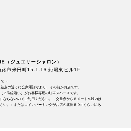
LONE（ジュエリーシャロン）
県姫路市米田町15-1-16 船場東ビル1F
いて＞
交差点の近くに公衆電話があり、その前がお店です。
（２号線沿い）がお客様専用の駐車スペースです。
にならないのでご利用ください。（交差点から５メートル以内は
さい。）またはコインパーキングがお店の北側５０mぐらいにあ