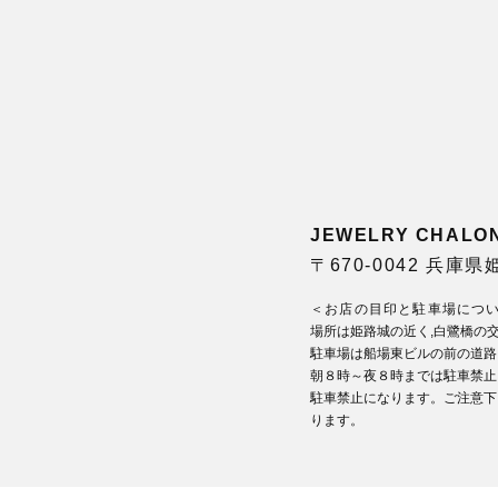
JEWELRY CHA
〒670-0042 兵庫
＜お店の目印と駐車場につ
場所は姫路城の近く,白鷺橋の
駐車場は船場東ビルの前の道路
朝８時～夜８時までは駐車禁止
駐車禁止になります。ご注意下
ります。