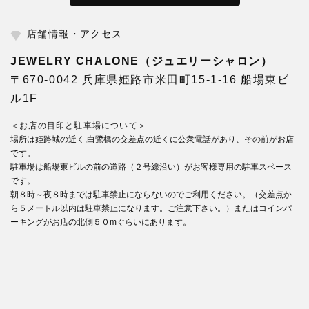
店舗情報・アクセス
JEWELRY CHALONE（ジュエリーシャロン）
〒670-0042 兵庫県姫路市米田町15-1-16 船場東ビ
ル1F
＜お店の目印と駐車場について＞
場所は姫路城の近く,白鷺橋の交差点の近くに公衆電話があり、その前がお店
です。
駐車場は船場東ビルの前の道路（２号線沿い）がお客様専用の駐車スペース
です。
朝８時～夜８時までは駐車禁止にならないのでご利用ください。（交差点か
ら５メートル以内は駐車禁止になります。ご注意下さい。）またはコインパ
ーキングがお店の北側５０mぐらいにあります。