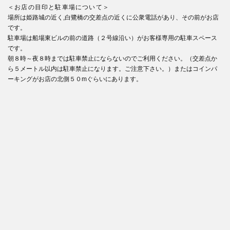
＜お店の目印と駐車場について＞
場所は姫路城の近く,白鷺橋の交差点の近くに公衆電話があり、その前がお店
です。
駐車場は船場東ビルの前の道路（２号線沿い）がお客様専用の駐車スペース
です。
朝８時～夜８時までは駐車禁止にならないのでご利用ください。（交差点か
ら５メートル以内は駐車禁止になります。ご注意下さい。）またはコインパ
ーキングがお店の北側５０mぐらいにあります。