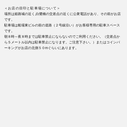
＜お店の目印と駐車場について＞
場所は姫路城の近く,白鷺橋の交差点の近くに公衆電話があり、その前がお店
です。
駐車場は船場東ビルの前の道路（２号線沿い）がお客様専用の駐車スペース
です。
朝８時～夜８時までは駐車禁止にならないのでご利用ください。（交差点か
ら５メートル以内は駐車禁止になります。ご注意下さい。）またはコインパ
ーキングがお店の北側５０mぐらいにあります。